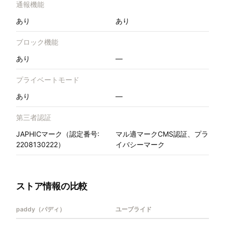
通報機能
あり
あり
ブロック機能
あり
—
プライベートモード
あり
—
第三者認証
JAPHICマーク（認定番号:
マル適マークCMS認証、プラ
2208130222）
イバシーマーク
ストア情報の比較
paddy（パディ）
ユーブライド