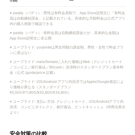
free
—
※
paddy（パディ）
:
男性は有料会員制で、App Store説明文に「有料会
員は自動継続課金」と記載されている。具体的な月額料金は公式アプリ
内の購入画面で確認できる
※
paddy（パディ）
:
有料会員は自動継続課金だが、具体的な金額は
App Store説明文に非公開
※
ユーブライド
:
youbrideは男女同額の課金制。男性・女性で料金プラ
ンに差はない
※
ユーブライド
:
male/femaleに入れた価格はWeb（クレジットカード
／コンビニ／銀行振込／Bitcash）決済時のスタンダードプラン基本料
金（公式 /guide/price 記載）
※
ユーブライド
:
iOS/Android アプリ内決済ではApple/Google規定によ
り価格が異なる（スタンダードプラン
¥5,500/¥11,800/¥20,800/¥34,800）
※
ユーブライド
:
支払い方法: クレジットカード、iOS/Androidアプリ内
決済、コンビニダイレクト、銀行振込、ビットキャッシュ（特商法表示
より）
安全対策の比較