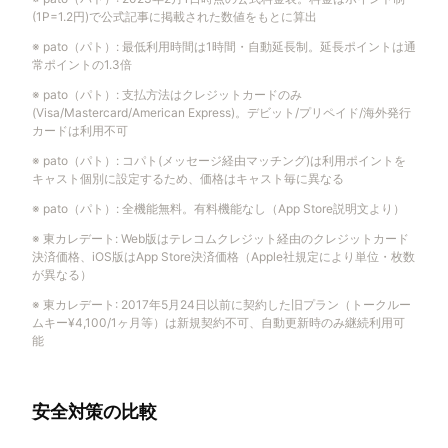
(1P=1.2円)で公式記事に掲載された数値をもとに算出
※
pato（パト）
:
最低利用時間は1時間・自動延長制。延長ポイントは通
常ポイントの1.3倍
※
pato（パト）
:
支払方法はクレジットカードのみ
(Visa/Mastercard/American Express)。デビット/プリペイド/海外発行
カードは利用不可
※
pato（パト）
:
コパト(メッセージ経由マッチング)は利用ポイントを
キャスト個別に設定するため、価格はキャスト毎に異なる
※
pato（パト）
:
全機能無料。有料機能なし（App Store説明文より）
※
東カレデート
:
Web版はテレコムクレジット経由のクレジットカード
決済価格、iOS版はApp Store決済価格（Apple社規定により単位・枚数
が異なる）
※
東カレデート
:
2017年5月24日以前に契約した旧プラン（トークルー
ムキー¥4,100/1ヶ月等）は新規契約不可、自動更新時のみ継続利用可
能
安全対策の比較