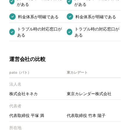
✓
✓
がある
がある
料金体系が明確である
料金体系が明確である
✓
✓
トラブル時の対応窓口が
トラブル時の対応窓口が
✓
✓
ある
ある
運営会社の比較
pato（パト）
東カレデート
法人名
株式会社キネカ
東京カレンダー株式会社
代表者
代表取締役 平塚 満
代表取締役 竹本 陽子
所在地