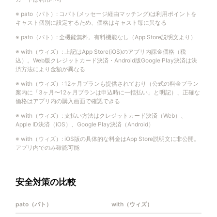
※
pato（パト）
:
コパト(メッセージ経由マッチング)は利用ポイントを
キャスト個別に設定するため、価格はキャスト毎に異なる
※
pato（パト）
:
全機能無料。有料機能なし（App Store説明文より）
※
with（ウィズ）
:
上記はApp Store(iOS)のアプリ内課金価格（税
込）。Web版クレジットカード決済・Android版Google Play決済は決
済方法により金額が異なる
※
with（ウィズ）
:
12ヶ月プランも提供されており（公式の料金プラン
案内に「3ヶ月〜12ヶ月プランは申込時に一括払い」と明記）、正確な
価格はアプリ内の購入画面で確認できる
※
with（ウィズ）
:
支払い方法はクレジットカード決済（Web）、
Apple ID決済（iOS）、Google Play決済（Android）
※
with（ウィズ）
:
iOS版の具体的な料金はApp Store説明文に非公開。
アプリ内でのみ確認可能
安全対策の比較
pato（パト）
with（ウィズ）