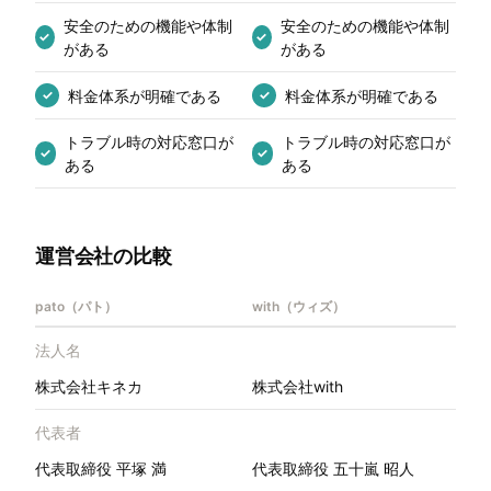
安全のための機能や体制
安全のための機能や体制
✓
✓
がある
がある
料金体系が明確である
料金体系が明確である
✓
✓
トラブル時の対応窓口が
トラブル時の対応窓口が
✓
✓
ある
ある
運営会社の比較
pato（パト）
with（ウィズ）
法人名
株式会社キネカ
株式会社with
代表者
代表取締役 平塚 満
代表取締役 五十嵐 昭人