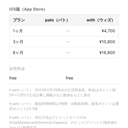
iOS版（App Store）
プラン
pato（パト）
with（ウィズ）
1ヶ月
—
¥4,700
3ヶ月
—
¥10,800
6ヶ月
—
¥16,800
女性料金
free
free
※
pato（パト）
:
2023年2月1日時点の公式料金表。料金はポイント制
(1P=1.2円)で公式記事に掲載された数値をもとに算出
※
pato（パト）
:
最低利用時間は1時間・自動延長制。延長ポイントは通
常ポイントの1.3倍
※
pato（パト）
:
支払方法はクレジットカードのみ
(Visa/Mastercard/American Express)。デビット/プリペイド/海外発行
カードは利用不可