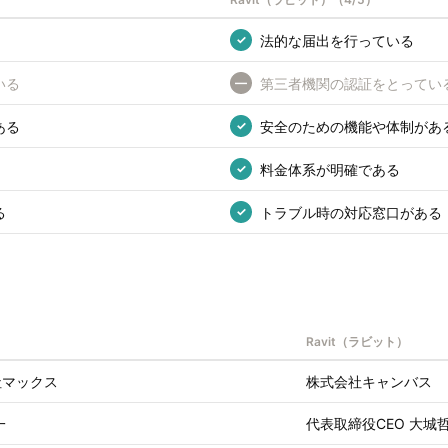
法的な届出を行っている
✓
いる
第三者機関の認証をとってい
—
ある
安全のための機能や体制があ
✓
料金体系が明確である
✓
る
トラブル時の対応窓口がある
✓
Ravit（ラビット）
社マックス
株式会社キャンバス
一
代表取締役CEO 大城