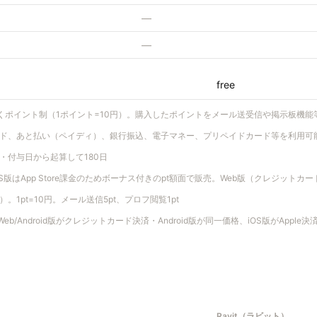
—
—
free
なくポイント制（1ポイント=10円）。購入したポイントをメール送受信や掲示板機
ド、あと払い（ペイディ）、銀行振込、電子マネー、プリペイドカード等を利用可
・付与日から起算して180日
iOS版はApp Store課金のためボーナス付きのpt額面で販売。Web版（クレジット
1pt=10円。メール送信5pt、プロフ閲覧1pt
eb/Android版がクレジットカード決済・Android版が同一価格、iOS版がApp
Ravit（ラビット）