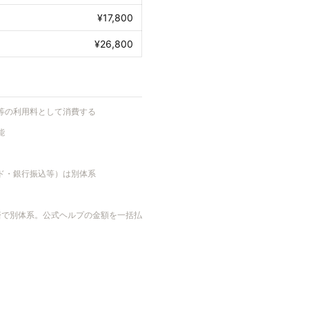
¥17,800
¥26,800
能等の利用料として消費する
能
カード・銀行振込等）は別体系
le決済で別体系。公式ヘルプの金額を一括払