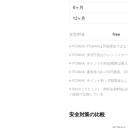
6ヶ月
12ヶ月
女性料金
free
※
PCMAX
:
PCMAXは月額課金では
※
PCMAX
:
決済方法はクレジットカー
※
PCMAX
:
ポイントの有効期限は購入
※
PCMAX
:
通常時 1pt＝10円換算。
※
PCMAX
:
ポイント制（月額課金なし）。
※
Ravit（ラビット）
:
有料会員料金はW
い総額で記録している
安全対策の比較
PCMAX