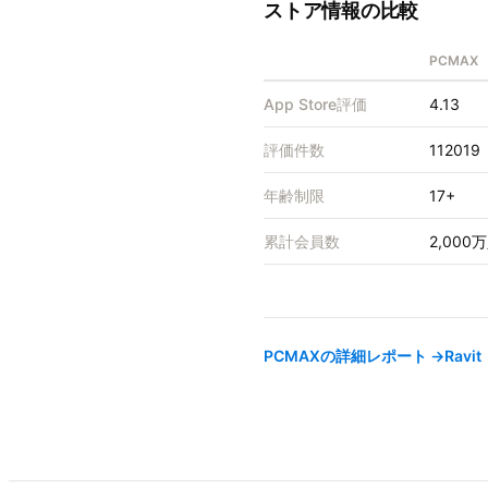
ストア情報の比較
PCMAX
App Store評価
4.13
評価件数
112019
年齢制限
17+
累計会員数
2,000
PCMAX
の詳細レポート →
Rav