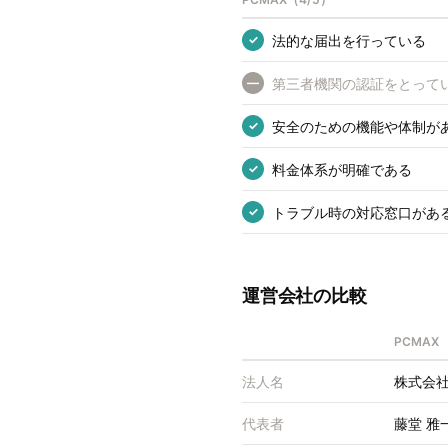
法的な届出を行っている
✓
第三者機関の認証をとって
—
安全のための機能や体制が
✓
料金体系が明確である
✓
トラブル時の対応窓口があ
✓
運営会社の比較
PCMAX
法人名
株式会
代表者
藤堂 雅