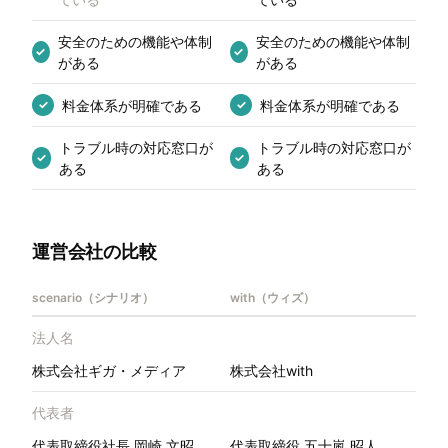
安全のための機能や体制
安全のための機能や体制
✓
✓
がある
がある
料金体系が明確である
料金体系が明確である
✓
✓
トラブル時の対応窓口が
トラブル時の対応窓口が
✓
✓
ある
ある
運営会社の比較
scenario（シナリオ）
with（ウィズ）
法人名
株式会社ギガ・メディア
株式会社with
代表者
代表取締役社長 岡崎 文昭
代表取締役 五十嵐 昭人