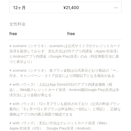
12ヶ月
¥21,400
—
女性料金
free
free
※
scenario（シナリオ）
:
scenario は公式サイトでのクレジットカード
決済を提供しておらず、支払方法はiOSアプリ内課金（Apple ID決済）
とAndroidアプリ内課金（Google Play決済）のみ（特定商取引法に基
づく表示より）
※
scenario（シナリオ）
:
各プラン金額は公式表示どおり税込の「〜」
付き。キャンペーン・ストア設定により同額以下となる場合がある
※
with（ウィズ）
:
上記はApp Store(iOS)のアプリ内課金価格（税
込）。Web版クレジットカード決済・Android版Google Play決済は決
済方法により金額が異なる
※
with（ウィズ）
:
12ヶ月プランも提供されており（公式の料金プラン
案内に「3ヶ月〜12ヶ月プランは申込時に一括払い」と明記）、正確な
価格はアプリ内の購入画面で確認できる
※
with（ウィズ）
:
支払い方法はクレジットカード決済（Web）、
Apple ID決済（iOS）、Google Play決済（Android）