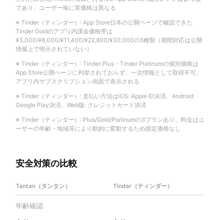
であり、ユーザー毎に実価格は異なる
※
Tinder（ティンダー）
:
App Store日本の公開ページで確認できた
Tinder Goldのアプリ内課金価格帯は
¥3,000/¥6,000/¥11,400/¥22,800/¥30,000の5種類（期間対応は公開
情報上で明示されていない）
※
Tinder（ティンダー）
:
Tinder Plus・Tinder Platinumの個別価格は
App Store公開ページに列挙されておらず、一次情報として取得不可。
アプリ内サブスクリプション画面で表示される
※
Tinder（ティンダー）
:
支払い方法はiOS: Apple ID決済、Android:
Google Play決済、Web版: クレジットカード決済
※
Tinder（ティンダー）
:
Plus/Gold/Platinumの3プランあり。料金はユ
ーザーの年齢・地域等により動的に変動するため固定価格なし
安全対策の比較
Tantan（タンタン）
Tinder（ティンダー）
年齢確認