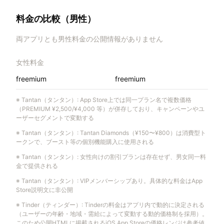
料金の比較（男性）
両アプリとも男性料金の公開情報がありません
女性料金
freemium
freemium
※
Tantan（タンタン）
:
App Store上では同一プラン名で複数価格
（PREMIUM ¥2,500/¥4,000 等）が併存しており、キャンペーンやユ
ーザーセグメントで変動する
※
Tantan（タンタン）
:
Tantan Diamonds（¥150〜¥800）は消費型ト
ークンで、ブースト等の個別機能購入に使用される
※
Tantan（タンタン）
:
女性向けの割引プランは存在せず、男女同一料
金で提供される
※
Tantan（タンタン）
:
VIPメンバーシップあり。具体的な料金はApp
Store説明文に非公開
※
Tinder（ティンダー）
:
Tinderの料金はアプリ内で動的に決定される
（ユーザーの年齢・地域・需給によって変動する動的価格制を採用）。
このため公開HTMLに掲載されるiOS App Storeの価格レンジは参考値