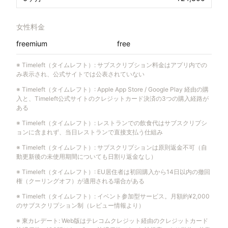
女性料金
freemium
free
※
Timeleft（タイムレフト）
:
サブスクリプション料金はアプリ内での
み表示され、公式サイトでは公表されていない
※
Timeleft（タイムレフト）
:
Apple App Store / Google Play 経由の購
入と、Timeleft公式サイトのクレジットカード決済の3つの購入経路が
ある
※
Timeleft（タイムレフト）
:
レストランでの飲食代はサブスクリプシ
ョンに含まれず、当日レストランで直接支払う仕組み
※
Timeleft（タイムレフト）
:
サブスクリプションは原則返金不可（自
動更新後の未使用期間についても日割り返金なし）
※
Timeleft（タイムレフト）
:
EU居住者は初回購入から14日以内の撤回
権（クーリングオフ）が適用される場合がある
※
Timeleft（タイムレフト）
:
イベント参加型サービス。月額約¥2,000
のサブスクリプション制（レビュー情報より）
※
東カレデート
:
Web版はテレコムクレジット経由のクレジットカード