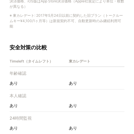
決済価格、iOS版はApp Store決済価格（Apple社規定により単位・枚数
が異なる）
※
東カレデート
:
2017年5月24日以前に契約した旧プラン（トークルー
ムキー¥4,100/1ヶ月等）は新規契約不可、自動更新時のみ継続利用可
能
安全対策の比較
Timeleft（タイムレフト）
東カレデート
年齢確認
あり
あり
本人確認
あり
あり
24時間監視
あり
あり