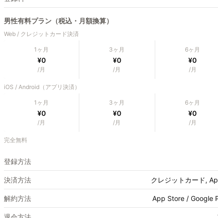
男性有料プラン（税込・月額換算）
Web / クレジットカード決済
1ヶ月
3ヶ月
6ヶ月
¥0
¥0
¥0
/月
/月
/月
iOS / Android（アプリ決済）
1ヶ月
3ヶ月
6ヶ月
¥0
¥0
¥0
/月
/月
/月
完全無料
登録方法
決済方法
クレジットカード, Apple
解約方法
App Store / Goo
退会方法